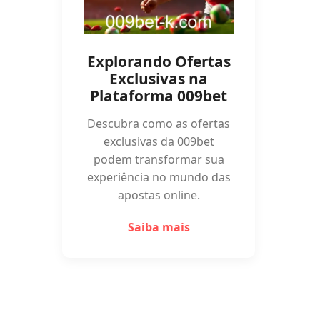
Explorando Ofertas
Exclusivas na
Plataforma 009bet
Descubra como as ofertas
exclusivas da 009bet
podem transformar sua
experiência no mundo das
apostas online.
Saiba mais