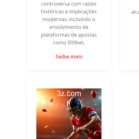
controversa com raízes
históricas e implicações
alc
modernas, incluindo o
envolvimento de
plataformas de apostas
como 009bet.
Saiba mais