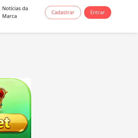
Notícias da
Cadastrar
Entrar
Marca