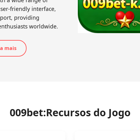
ser-friendly interface,
port, providing
enthusiasts worldwide.
ba mais
009bet:Recursos do Jogo