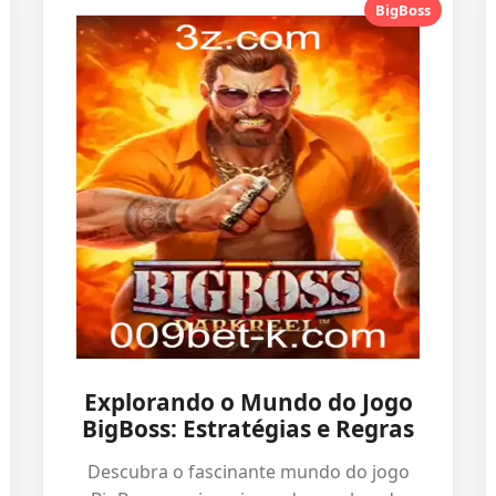
BigBoss
Explorando o Mundo do Jogo
BigBoss: Estratégias e Regras
Descubra o fascinante mundo do jogo