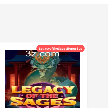
LegacyoftheSagesBonusBuy