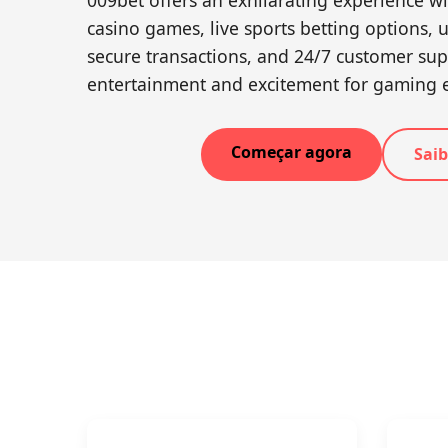
casino games, live sports betting options, u
secure transactions, and 24/7 customer sup
entertainment and excitement for gaming 
Começar agora
Sai