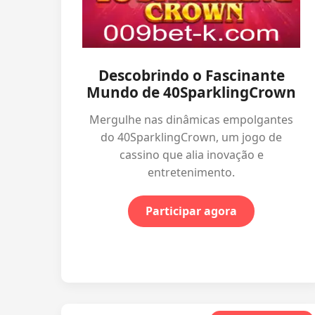
Descobrindo o Fascinante
Mundo de 40SparklingCrown
Mergulhe nas dinâmicas empolgantes
do 40SparklingCrown, um jogo de
cassino que alia inovação e
entretenimento.
Participar agora