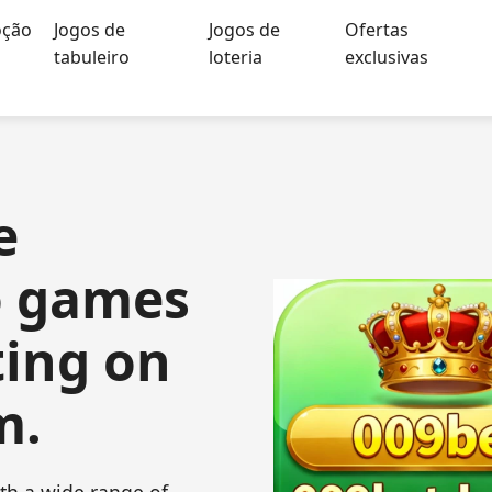
ção
Jogos de
Jogos de
Ofertas
tabuleiro
loteria
exclusivas
e
no games
ting on
m.
ith a wide range of