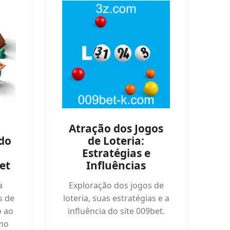
Atração dos Jogos
do
de Loteria:
Estratégias e
et
Influências
a
Exploração dos jogos de
s de
loteria, suas estratégias e a
o ao
influência do site 009bet.
omo