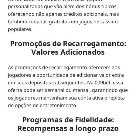
personalizadas que vão além dos bônus típicos,
oferecendo não apenas créditos adicionais, mas
também rodadas gratuitas em jogos de cassino
populares.
Promoções de Recarregamento:
Valores Adicionados
As promoções de recarregamento oferecem aos
jogadores a oportunidade de adicionar valor extra
em seus depósitos subsequentes. Na 009bet, essa
oferta pode ser semanal ou mensal, garantindo que
os jogadores mantenham sua conta ativa e repleta
de opções de entretenimento.
Programas de Fidelidade:
Recompensas a longo prazo