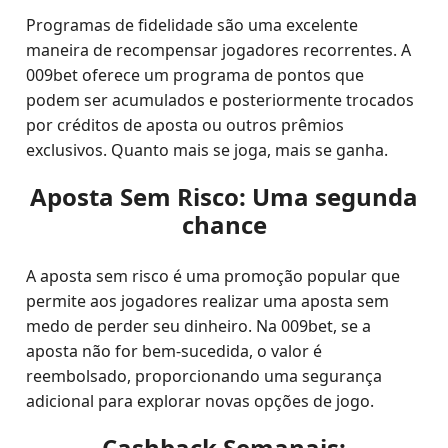
Programas de fidelidade são uma excelente
maneira de recompensar jogadores recorrentes. A
009bet oferece um programa de pontos que
podem ser acumulados e posteriormente trocados
por créditos de aposta ou outros prêmios
exclusivos. Quanto mais se joga, mais se ganha.
Aposta Sem Risco: Uma segunda
chance
A aposta sem risco é uma promoção popular que
permite aos jogadores realizar uma aposta sem
medo de perder seu dinheiro. Na 009bet, se a
aposta não for bem-sucedida, o valor é
reembolsado, proporcionando uma segurança
adicional para explorar novas opções de jogo.
Cashback Semanais: