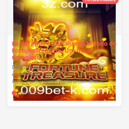
Explorando o Fascinante Mundo de
FortuneTreasure: Um Guia
Completo
Descubra tudo sobre FortuneTreasure, o
emocionante jogo que combina estratégia e
sorte, e como ele se relaciona com 009bet.
2026-05-25