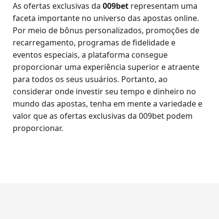
As ofertas exclusivas da
009bet
representam uma
faceta importante no universo das apostas online.
Por meio de bônus personalizados, promoções de
recarregamento, programas de fidelidade e
eventos especiais, a plataforma consegue
proporcionar uma experiência superior e atraente
para todos os seus usuários. Portanto, ao
considerar onde investir seu tempo e dinheiro no
mundo das apostas, tenha em mente a variedade e
valor que as ofertas exclusivas da 009bet podem
proporcionar.