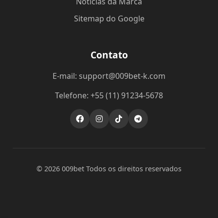
Notícias da Marca
Sitemap do Google
Contato
E-mail: support@009bet-k.com
Telefone: +55 (11) 91234-5678
© 2026 009bet Todos os direitos reservados