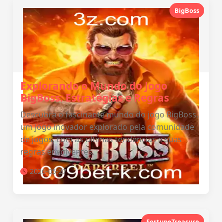
BigBoss
Explorando o Mundo do Jogo
BigBoss: Estratégias e Regras
Descubra o fascinante mundo do jogo BigBoss,
um jogo inovador explorado pela comunidade
de jogos, com as últimas tendências e suas
regras envolventes.
2026-05-27
FortuneTreasure