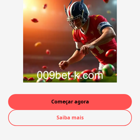
Começar agora
Saiba mais