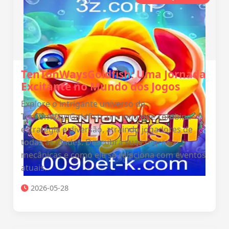
TenTonWaysGoldfish: Uma Jornada
Excitante no Mundo dos Jogos
Explore o intrigante universo de
TenTonWaysGoldfish, um jogo que combina
estratégia e diversão, atraindo jogadores de
todas as idades. Descubra suas regras,
mecânicas e como ele se relaciona com eventos
atuais.
2026-05-28