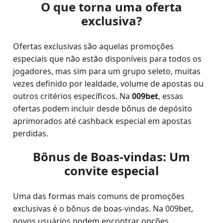
O que torna uma oferta
exclusiva?
Ofertas exclusivas são aquelas promoções
especiais que não estão disponíveis para todos os
jogadores, mas sim para um grupo seleto, muitas
vezes definido por lealdade, volume de apostas ou
outros critérios específicos. Na
009bet
, essas
ofertas podem incluir desde bônus de depósito
aprimorados até cashback especial em apostas
perdidas.
Bônus de Boas-vindas: Um
convite especial
Uma das formas mais comuns de promoções
exclusivas é o bônus de boas-vindas. Na 009bet,
novos usuários podem encontrar opções