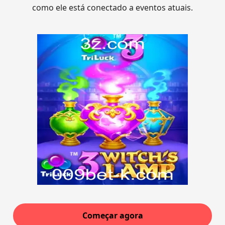
como ele está conectado a eventos atuais.
Começar agora