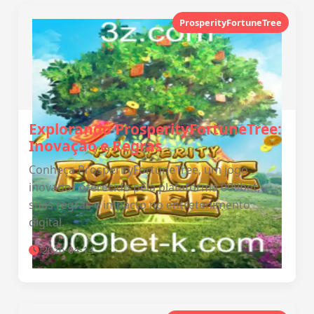
ProsperityFortuneTree
Explorando ProsperityFortuneTree:
Inovação e Regras
Conheça ProsperityFortuneTree, um jogo
inovador oferecido pela plataforma 009bet,
suas regras e impacto no entretenimento
digital.
2026-04-14