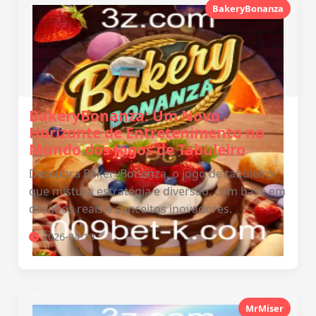
BakeryBonanza
BakeryBonanza: Um Novo
Horizonte de Entretenimento no
Mundo dos Jogos de Tabuleiro
Descubra BakeryBonanza, o jogo de tabuleiro
que mistura estratégia e diversão, com base em
desafios reais e conceitos inovadores.
2026-04-19
MrMiser