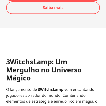
Saiba mais
3WitchsLamp: Um
Mergulho no Universo
Mágico
O lançamento de
3WitchsLamp
vem encantando
jogadores ao redor do mundo. Combinando
elementos de estratégia e enredo rico em magia, o