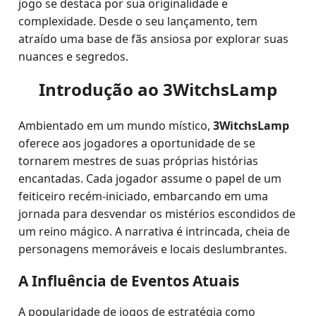
jogo se destaca por sua originalidade e
complexidade. Desde o seu lançamento, tem
atraído uma base de fãs ansiosa por explorar suas
nuances e segredos.
Introdução ao 3WitchsLamp
Ambientado em um mundo místico,
3WitchsLamp
oferece aos jogadores a oportunidade de se
tornarem mestres de suas próprias histórias
encantadas. Cada jogador assume o papel de um
feiticeiro recém-iniciado, embarcando em uma
jornada para desvendar os mistérios escondidos de
um reino mágico. A narrativa é intrincada, cheia de
personagens memoráveis e locais deslumbrantes.
A Influência de Eventos Atuais
A popularidade de jogos de estratégia como