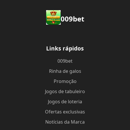
009bet
Links rápidos
009bet
Rinha de galos
Promoção
Jogos de tabuleiro
Jogos de loteria
Ofertas exclusivas
Notícias da Marca