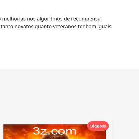
o melhorias nos algoritmos de recompensa,
e tanto novatos quanto veteranos tenham iguais
BigBoss