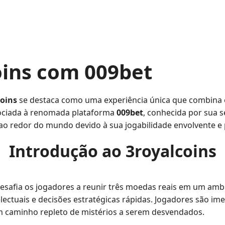
oins com 009bet
coins
se destaca como uma experiência única que combina e
ociada à renomada plataforma
009bet
, conhecida por sua 
ao redor do mundo devido à sua jogabilidade envolvente e
Introdução ao 3royalcoins
desafia os jogadores a reunir três moedas reais em um ambie
electuais e decisões estratégicas rápidas. Jogadores são
m caminho repleto de mistérios a serem desvendados.