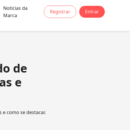
Notícias da
Registrar
Entrar
Marca
do de
as e
 e como se destacar.