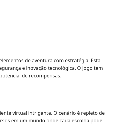
lementos de aventura com estratégia. Esta
segurança e inovação tecnológica. O jogo tem
 potencial de recompensas.
nte virtual intrigante. O cenário é repleto de
 imersos em um mundo onde cada escolha pode