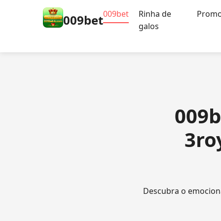
009bet
Rinha de
Prom
009bet
galos
009b
3ro
Descubra o emociona