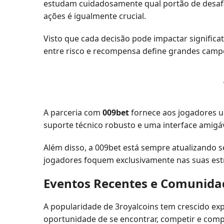
estudam cuidadosamente qual portão de desafi
ações é igualmente crucial.
Visto que cada decisão pode impactar significa
entre risco e recompensa define grandes camp
A parceria com
009bet
fornece aos jogadores um
suporte técnico robusto e uma interface amigáv
Além disso, a 009bet está sempre atualizando s
jogadores foquem exclusivamente nas suas estr
Eventos Recentes e Comunida
A popularidade de 3royalcoins tem crescido ex
oportunidade de se encontrar, competir e com