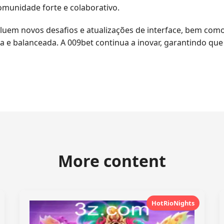
munidade forte e colaborativo.
luem novos desafios e atualizações de interface, bem com
 e balanceada. A 009bet continua a inovar, garantindo qu
More content
HotRioNights