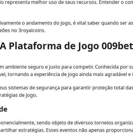
o representa melhor uso de seus recursos. Entender o co
tivamente o andamento do jogo, é vital saber quando ser as
eões no 3royalcoins.
A Plataforma de Jogo 009be
 ambiente seguro e justo para competir. Conhecida por su
el, tornando a experiência de jogo ainda mais agradável e 
eus sistemas de segurança para garantir proteção total da
atégias de jogo.
de
ponencialmente, sendo objeto de diversos torneios organiz
partilhar estratégias. Esses eventos não apenas proporci