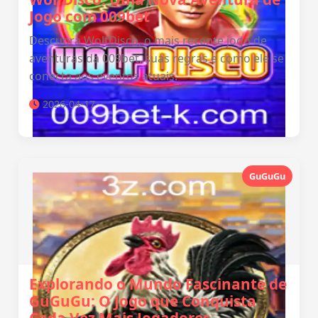
Jogo com 009bet
Descubra WolfDisco, o mais recente jogo de
aventuras da 009bet, suas regras e como ele se
conecta aos eventos atuais.
2026-04-17
GuGuGu
Explorando o Mundo Fascinante de
GuGuGu: O Jogo que Conquista