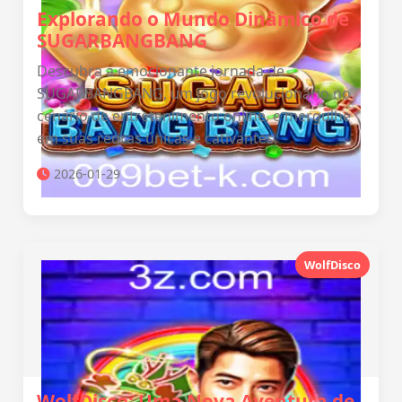
Explorando o Mundo Dinâmico de
SUGARBANGBANG
Descubra a emocionante jornada de
SUGARBANGBANG, um jogo revolucionário no
cenário de entretenimento online, e mergulhe
em suas regras únicas e cativantes.
2026-01-29
WolfDisco
WolfDisco: Uma Nova Aventura de