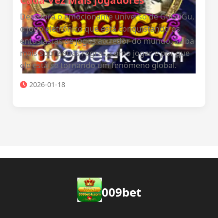
Cada Vez Mais Jogadores
Descubra o emocionante universo de GuGuGu,
o jogo eletrônico que está conquistando os
entusiastas de jogos ao redor do mundo. Saiba
mais sobre suas regras, como jogar e por que
ele está se tornando um fenômeno global.
2026-01-18
009bet