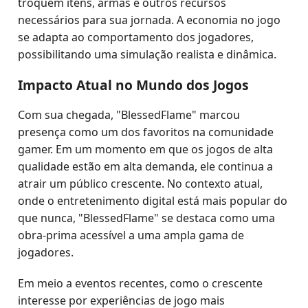
troquem itens, armas e outros recursos
necessários para sua jornada. A economia no jogo
se adapta ao comportamento dos jogadores,
possibilitando uma simulação realista e dinâmica.
Impacto Atual no Mundo dos Jogos
Com sua chegada, "BlessedFlame" marcou
presença como um dos favoritos na comunidade
gamer. Em um momento em que os jogos de alta
qualidade estão em alta demanda, ele continua a
atrair um público crescente. No contexto atual,
onde o entretenimento digital está mais popular do
que nunca, "BlessedFlame" se destaca como uma
obra-prima acessível a uma ampla gama de
jogadores.
Em meio a eventos recentes, como o crescente
interesse por experiências de jogo mais