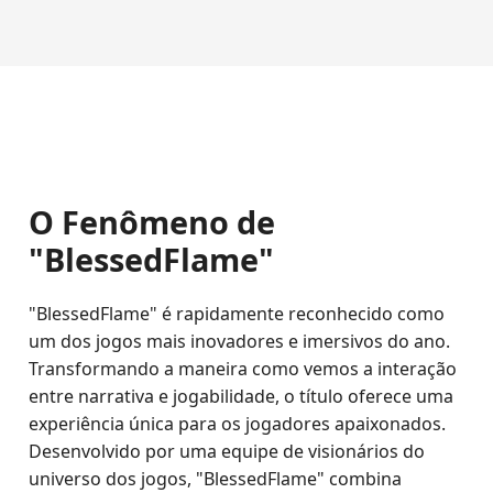
O Fenômeno de
"BlessedFlame"
"BlessedFlame" é rapidamente reconhecido como
um dos jogos mais inovadores e imersivos do ano.
Transformando a maneira como vemos a interação
entre narrativa e jogabilidade, o título oferece uma
experiência única para os jogadores apaixonados.
Desenvolvido por uma equipe de visionários do
universo dos jogos, "BlessedFlame" combina