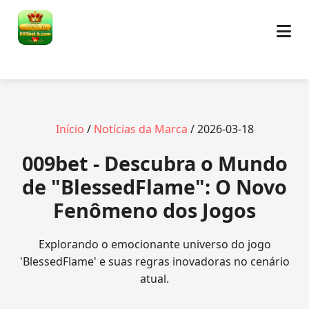
Início
/
Notícias da Marca
/ 2026-03-18
009bet - Descubra o Mundo
de "BlessedFlame": O Novo
Fenômeno dos Jogos
Explorando o emocionante universo do jogo
'BlessedFlame' e suas regras inovadoras no cenário
atual.