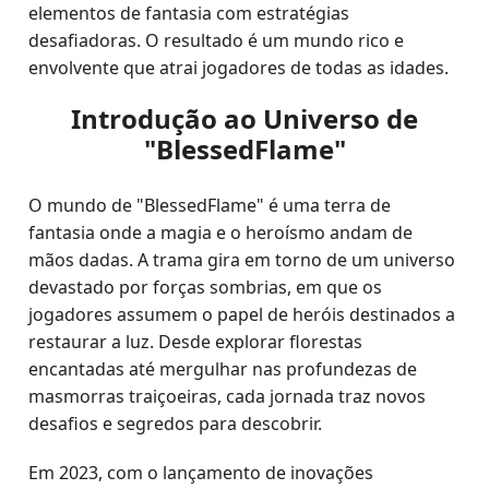
elementos de fantasia com estratégias
desafiadoras. O resultado é um mundo rico e
envolvente que atrai jogadores de todas as idades.
Introdução ao Universo de
"BlessedFlame"
O mundo de "BlessedFlame" é uma terra de
fantasia onde a magia e o heroísmo andam de
mãos dadas. A trama gira em torno de um universo
devastado por forças sombrias, em que os
jogadores assumem o papel de heróis destinados a
restaurar a luz. Desde explorar florestas
encantadas até mergulhar nas profundezas de
masmorras traiçoeiras, cada jornada traz novos
desafios e segredos para descobrir.
Em 2023, com o lançamento de inovações