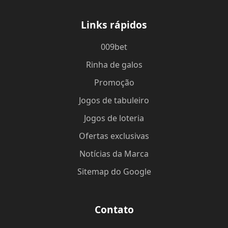
Links rápidos
009bet
Rinha de galos
Promoção
Jogos de tabuleiro
Jogos de loteria
Ofertas exclusivas
Notícias da Marca
Sitemap do Google
Contato