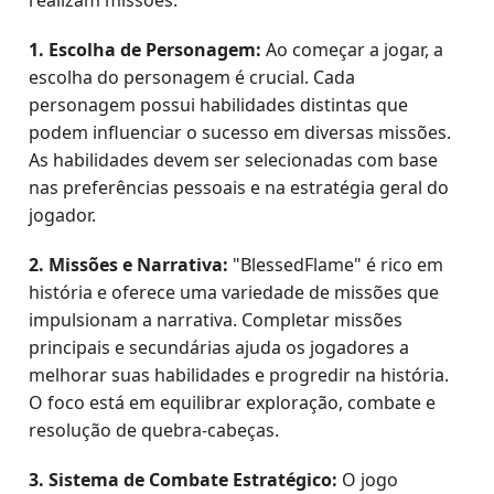
realizam missões.
1. Escolha de Personagem:
Ao começar a jogar, a
escolha do personagem é crucial. Cada
personagem possui habilidades distintas que
podem influenciar o sucesso em diversas missões.
As habilidades devem ser selecionadas com base
nas preferências pessoais e na estratégia geral do
jogador.
2. Missões e Narrativa:
"BlessedFlame" é rico em
história e oferece uma variedade de missões que
impulsionam a narrativa. Completar missões
principais e secundárias ajuda os jogadores a
melhorar suas habilidades e progredir na história.
O foco está em equilibrar exploração, combate e
resolução de quebra-cabeças.
3. Sistema de Combate Estratégico:
O jogo