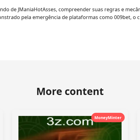
do de JManiaHotAsses, compreender suas regras e mecâni
nstrado pela emergência de plataformas como 009bet, o 
More content
MoneyMinter