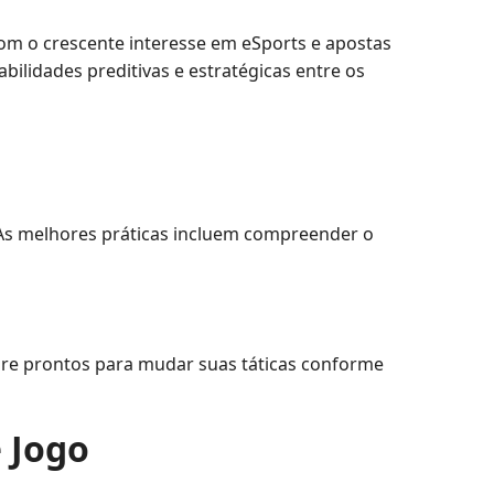
om o crescente interesse em eSports e apostas
ilidades preditivas e estratégicas entre os
. As melhores práticas incluem compreender o
pre prontos para mudar suas táticas conforme
 Jogo