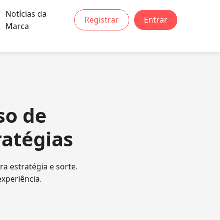
Notícias da
Registrar
Entrar
Marca
so de
ratégias
 estratégia e sorte.
xperiência.