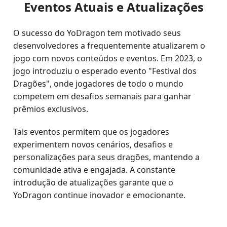
Eventos Atuais e Atualizações
O sucesso do YoDragon tem motivado seus
desenvolvedores a frequentemente atualizarem o
jogo com novos conteúdos e eventos. Em 2023, o
jogo introduziu o esperado evento "Festival dos
Dragões", onde jogadores de todo o mundo
competem em desafios semanais para ganhar
prêmios exclusivos.
Tais eventos permitem que os jogadores
experimentem novos cenários, desafios e
personalizações para seus dragões, mantendo a
comunidade ativa e engajada. A constante
introdução de atualizações garante que o
YoDragon continue inovador e emocionante.