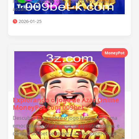
regras e como ele está conectado a eventos
atuais.
2026-01-25
MoneyPot
Explorando o Jogo de Azar Online
MoneyPot com 009bet
Descubra tudo sobre o jogo MoneyPot, uma
emocionante plataforma de apostas online, e
como a 009bet se integra a essa experiência.