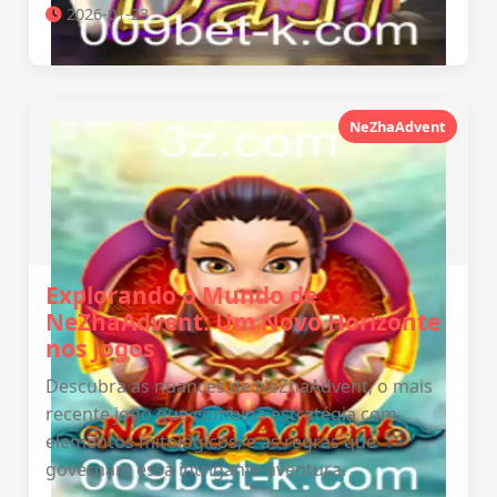
2026-01-23
NeZhaAdvent
Explorando o Mundo de
NeZhaAdvent: Um Novo Horizonte
nos Jogos
Descubra as nuances de NeZhaAdvent, o mais
recente jogo que combina estratégia com
elementos mitológicos, e as regras que
governam essa intrigante aventura.