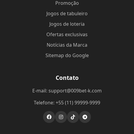
Promoção
Jogos de tabuleiro
Jogos de loteria
Ofertas exclusivas
Notícias da Marca
Sitemap do Google
Contato
E-mail: support@009bet-k.com
Telefone: +55 (11) 99999-9999